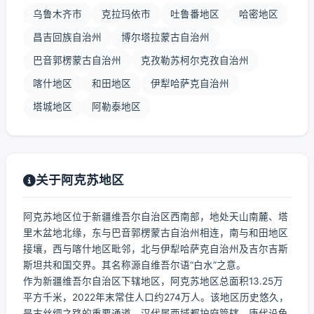
乌鲁木齐市
克拉玛依市
吐鲁番地区
哈密地区
昌吉回族自治州
博尔塔拉蒙古自治州
巴音郭楞蒙古自治州
克孜勒苏柯尔克孜自治州
喀什地区
和田地区
伊犁哈萨克自治州
塔城地区
阿勒泰地区
关于阿克苏地区
阿克苏地区位于新疆维吾尔自治区西南部，地处天山南麓、塔
里木盆地北缘，东与巴音郭楞蒙古自治州相连，南与和田地区
接壤，西与喀什地区毗邻，北与伊犁哈萨克自治州及吉尔吉斯
斯坦共和国交界。其名称源自维吾尔语“白水”之意。
作为新疆维吾尔自治区下辖地区，阿克苏地区总面积13.25万
平方千米，2022年末常住人口约274万人。该地区历史悠久，
是古丝绸之路的重要通道，汉代属西域都护府管辖，唐代设龟