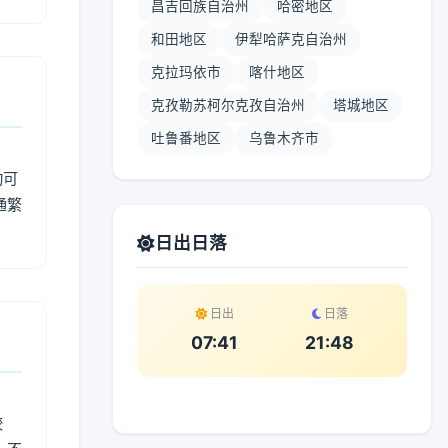
昌吉回族自治州
哈密地区
和田地区
伊犁哈萨克自治州
克拉玛依市
喀什地区
克孜勒苏柯尔克孜自治州
塔城地区
吐鲁番地区
乌鲁木齐市
动可
通繁
日出日落
日出
日落
07:41
21:48
较