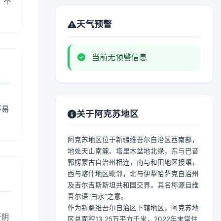
、不
天气预警
当前无预警信息
不易
关于阿克苏地区
阿克苏地区位于新疆维吾尔自治区西南部，
地处天山南麓、塔里木盆地北缘，东与巴音
郭楞蒙古自治州相连，南与和田地区接壤，
西与喀什地区毗邻，北与伊犁哈萨克自治州
及吉尔吉斯斯坦共和国交界。其名称源自维
吾尔语“白水”之意。
作为新疆维吾尔自治区下辖地区，阿克苏地
于阴
区总面积13.25万平方千米，2022年末常住