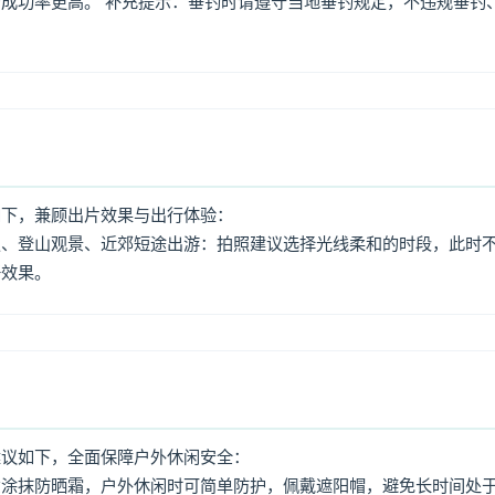
成功率更高。 补充提示：垂钓时请遵守当地垂钓规定，不违规垂钓
如下，兼顾出片效果与出行体验：
照、登山观景、近郊短途出游：拍照建议选择光线柔和的时段，此时
好效果。
建议如下，全面保障户外休闲安全：
意涂抹防晒霜，户外休闲时可简单防护，佩戴遮阳帽，避免长时间处