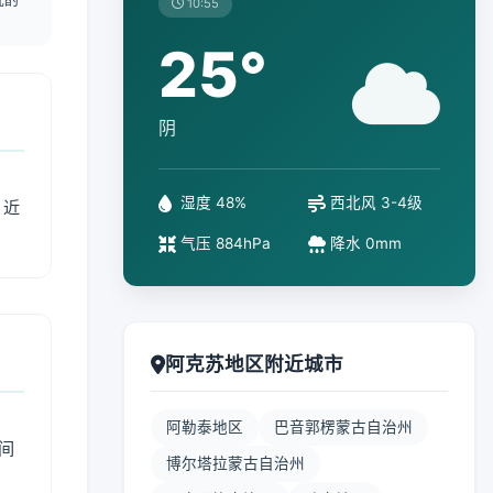
10:55
25°
阴
湿度 48%
西北风 3-4级
、近
气压 884hPa
降水 0mm
阿克苏地区附近城市
阿勒泰地区
巴音郭楞蒙古自治州
间
博尔塔拉蒙古自治州