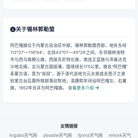
关于锡林郭勒盟
阿巴嘎旗位于内蒙古自治区中部，锡林郭勒盟西部，地处东经
113°27′—116°44′、北纬43°01′—45°29′之间，东邻锡林浩特
市与西乌珠穆沁旗，西接苏尼特左旗，南连正蓝旗与浑善达克
沙地北缘，北与蒙古国接壤，国境线长175公里。旗名“阿巴嘎”
系蒙古语，意为“叔叔”，源于清代该地为元太祖成吉思汗之弟
别里古台后裔所辖部落驻牧地，清康熙年间设阿巴嘎左、右翼
旗，1952年合并为阿巴嘎旗。
查看更多介绍
友情链接
krgubo天气网
ybssdw天气网
fpxnz天气网
nmoxk天气