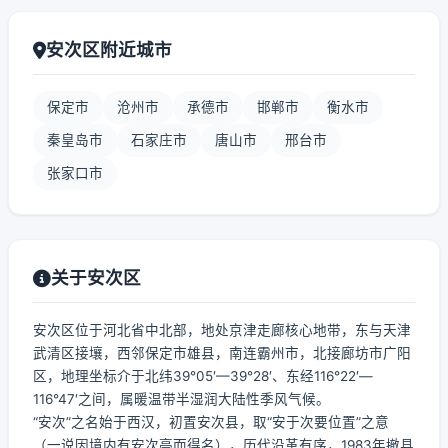
安次区附近城市
保定市
沧州市
承德市
邯郸市
衡水市
秦皇岛市
石家庄市
唐山市
邢台市
张家口市
关于安次区
安次区位于河北省中北部，地处京津走廊核心地带，东与天津
武清区接壤，西邻保定市雄县，南连霸州市，北接廊坊市广阳
区，地理坐标介于北纬39°05′—39°28′、东经116°22′—
116°47′之间，属暖温带半湿润大陆性季风气候。
“安次”之名始于西汉，初置安次县，取“安于次要位置”之意
（一说因境内有安次亭而得名），历代沿革有序，1983年撤县